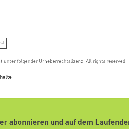
st
ht unter folgender Urheberrechtslizenz:
All rights reserved
halte
er abonnieren und auf dem Laufende