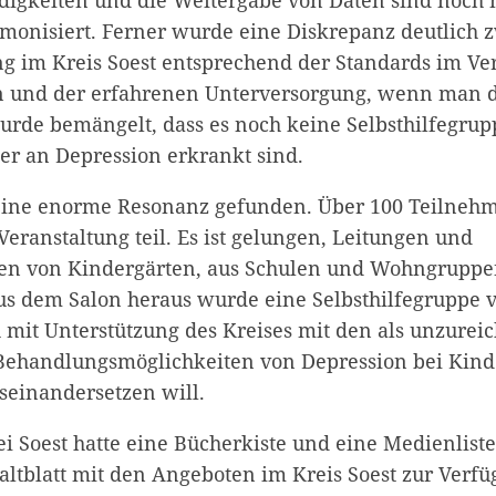
digkeiten und die Weitergabe von Daten sind noch 
monisiert. Ferner wurde eine Diskrepanz deutlich 
ng im Kreis Soest entsprechend der Standards im Ver
n und der erfahrenen Unterversorgung, wenn man d
urde bemängelt, dass es noch keine Selbsthilfegrup
der an Depression erkrankt sind.
eine enorme Resonanz gefunden. Über 100 Teilneh
eranstaltung teil. Es ist gelungen, Leitungen und
nen von Kindergärten, aus Schulen und Wohngruppe
s dem Salon heraus wurde eine Selbsthilfegruppe v
ich mit Unterstützung des Kreises mit den als unzurei
Behandlungsmöglichkeiten von Depression bei Kin
seinandersetzen will.
i Soest hatte eine Bücherkiste und eine Medienliste
Faltblatt mit den Angeboten im Kreis Soest zur Verfüg