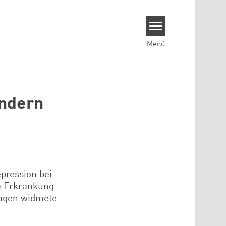
Menü
indern
pression bei
e Erkrankung
ragen widmete