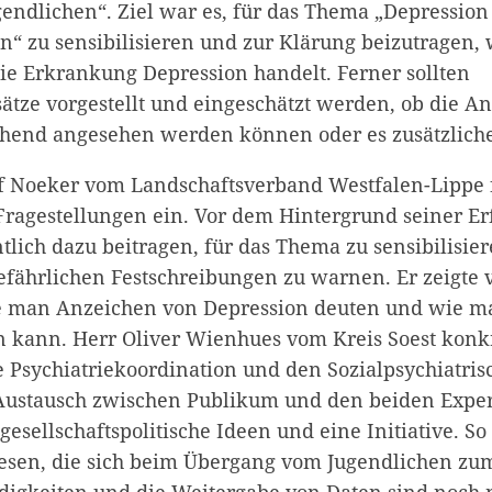
endlichen“. Ziel war es, für das Thema „Depression
n“ zu sensibilisieren und zur Klärung beizutragen, 
die Erkrankung Depression handelt. Ferner sollten
tze vorgestellt und eingeschätzt werden, ob die An
ichend angesehen werden können oder es zusätzliche
lf Noeker vom Landschaftsverband Westfalen-Lippe f
ragestellungen ein. Vor dem Hintergrund seiner E
lich dazu beitragen, für das Thema zu sensibilisier
gefährlichen Festschreibungen zu warnen. Er zeigte
ie man Anzeichen von Depression deuten und wie m
n kann. Herr Oliver Wienhues vom Kreis Soest konkr
e Psychiatriekoordination und den Sozialpsychiatris
 Austausch zwischen Publikum und den beiden Expe
esellschaftspolitische Ideen und eine Initiative. S
esen, die sich beim Übergang vom Jugendlichen z