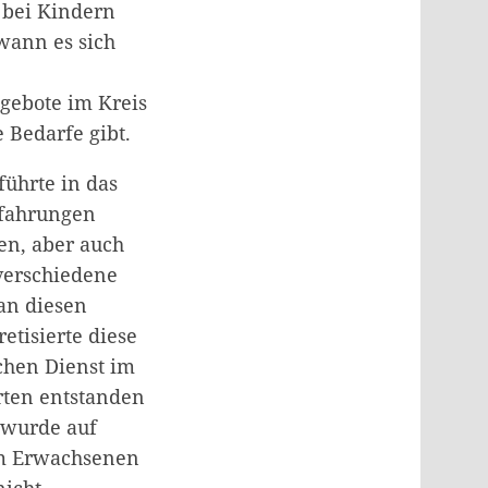
 bei Kindern
wann es sich
gebote im Kreis
 Bedarfe gibt.
ührte in das
rfahrungen
en, aber auch
 verschiedene
an diesen
etisierte diese
chen Dienst im
rten entstanden
o wurde auf
um Erwachsenen