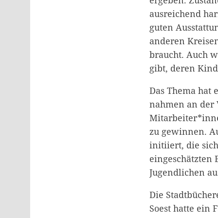
ergeben. Zustän
ausreichend har
guten Ausstattu
anderen Kreise
braucht. Auch w
gibt, deren Kin
Das Thema hat 
nahmen an der V
Mitarbeiter*in
zu gewinnen. Au
initiiert, die s
eingeschätzten 
Jugendlichen au
Die Stadtbüchere
Soest hatte ein 