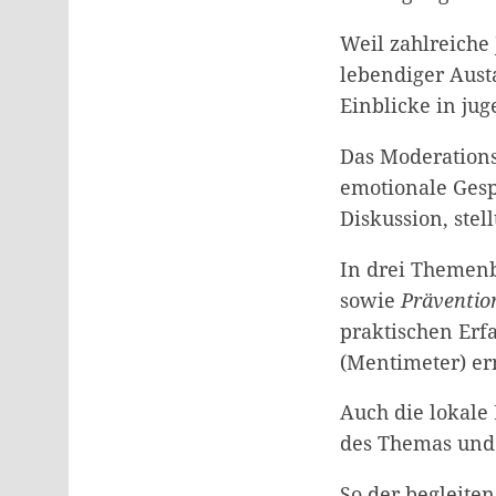
Weil zahlreiche
lebendiger Aust
Einblicke in ju
Das Moderations
emotionale Gesp
Diskussion, stel
In drei Themen
sowie
Präventio
praktischen Erf
(Mentimeter) er
Auch die lokale
des Themas und 
So der begleite