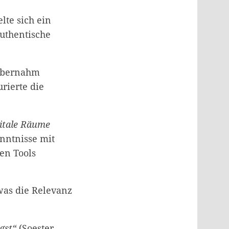
lte sich ein
authentische
 übernahm
rierte die
gitale Räume
nntnisse mit
en Tools
was die Relevanz
gst“
(Soester