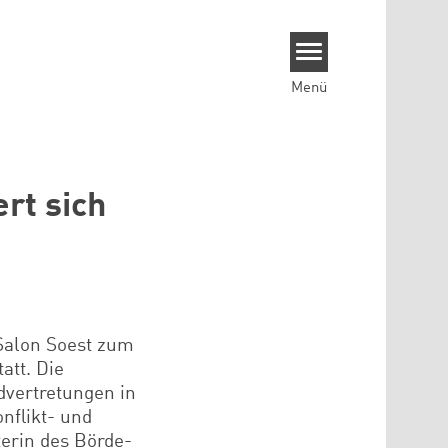
Menü
ert sich
 Salon Soest zum
att. Die
dvertretungen in
nflikt- und
terin des Börde-