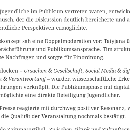
 Jugendliche im Publikum vertreten waren, entwicke
ausch, der die Diskussion deutlich bereicherte und 
gendliche Perspektiven ermöglichte.
konzept sah eine Doppelmoderation vor: Tatyjana
rächsführung und Publikumsansprache. Tim struktu
lte Nachfragen und sorgte für Einordnung.
blöcken –
Ursachen & Gesellschaft
,
Social Media & di
n & Verantwortung
– wurden wissenschaftliche Erke
ahrungen verknüpft. Die Publikumsphase mit digital
möglichte eine direkte Beteiligung Jugendlicher.
 Presse reagierte mit durchweg positiver Resonanz, 
die Qualität der Veranstaltung nochmals bestätigt.
nde Zeitungsartikel
„Zwischen TikTok und Zukunftsan