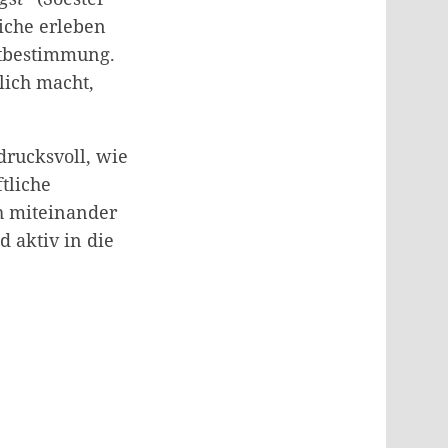
liche erleben
itbestimmung.
lich macht
,
drucksvoll, wie
tliche
h miteinander
d aktiv in die