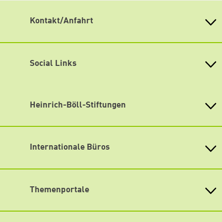
Kontakt/Anfahrt
Heinrich Böll Stiftung Nordrhein-Westfalen
Graf-Adolf-Straße 100
40210 Düsseldorf
Social Links
Tel.: 0211 93 65 08 0
Fax: 0211 93 65 08 25
Facebook
E-Mail: info[at]boell-nrw.de
oder wenden Sie sich direkt an das Team in der
Flickr
Heinrich-Böll-Stiftungen
Geschäftsstelle.
Die Geschäftsstelle befindet sich direkt am
Instagram
Heinrich-Böll-Stiftung e.V.
Hauptbahnhof Düsseldorf und ist von dort innerhalb von
2 Minuten zu Fuß erreichbar.
Bundesstiftung
LinkedIn
Lageplan
Internationale Büros
Heinrich-Böll-Stiftungen in den
Bundesländern
Newsletter abonnieren
Asien
Baden-Württemberg
Büro Peking - China
Bayern
Themenportale
Büro Neu-Delhi - Indien
Berlin
Büro Phnom Penh - Kambodscha
Brandenburg
KommunalWiki
Büro Südostasien
Heimatkunde
Bremen