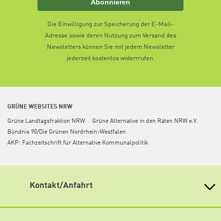
Abonnieren
Die Einwilligung zur Speicherung der E-Mail-
Adresse sowie deren Nutzung zum Versand des
Newsletters können Sie mit jedem Newsletter
jederzeit kostenlos widerrrufen.
GRÜNE WEBSITES NRW
Grüne Landtagsfraktion NRW
Grüne Alternative in den Räten NRW e.V.
Bündnis 90/Die Grünen Nordrhein-Westfalen
AKP: Fachzeitschrift für Alternative Kommunalpolitik
Kontakt/Anfahrt
Heinrich Böll Stiftung Nordrhein-Westfalen
Graf-Adolf-Straße 100