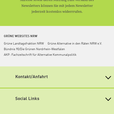
Newsletters können Sie mit jedem Newsletter
jederzeit kostenlos widerrrufen.
GRÜNE WEBSITES NRW
Grüne Landtagsfraktion NRW
Grüne Alternative in den Räten NRW e.V.
Bündnis 90/Die Grünen Nordrhein-Westfalen
AKP: Fachzeitschrift für Alternative Kommunalpolitik
Kontakt/Anfahrt
Heinrich Böll Stiftung Nordrhein-Westfalen
Graf-Adolf-Straße 100
40210 Düsseldorf
Social Links
Tel.: 0211 93 65 08 0
Fax: 0211 93 65 08 25
Facebook