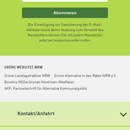
Abonnieren
Die Einwilligung zur Speicherung der E-Mail-
Adresse sowie deren Nutzung zum Versand des
Newsletters können Sie mit jedem Newsletter
jederzeit kostenlos widerrrufen.
GRÜNE WEBSITES NRW
Grüne Landtagsfraktion NRW
Grüne Alternative in den Räten NRW e.V.
Bündnis 90/Die Grünen Nordrhein-Westfalen
AKP: Fachzeitschrift für Alternative Kommunalpolitik
Kontakt/Anfahrt
Heinrich Böll Stiftung Nordrhein-Westfalen
Graf-Adolf-Straße 100