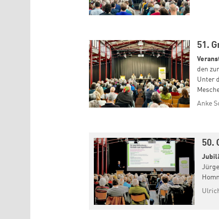
51. 
Verans
den zu
Unter d
Mesche
Anke S
50. 
Jubil
Jürge
Homma
Ulric