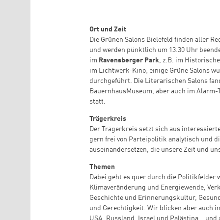
Ort und Zeit
Die Grünen Salons Bielefeld finden aller Re
und werden pünktlich um 13.30 Uhr beendet
im
Ravensberger Park
, z.B. im Historisc
im Lichtwerk-Kino; einige Grüne Salons w
durchgeführt. Die Literarischen Salons fan
BauernhausMuseum, aber auch im Alarm-Th
statt.
Trägerkreis
Der Trägerkreis setzt sich aus interessie
gern frei von Parteipolitik analytisch und 
auseinandersetzen, die unsere Zeit und un
Themen
Dabei geht es quer durch die Politikfelder
Klimaveränderung und Energiewende, Verk
Geschichte und Erinnerungskultur, Gesund
und Gerechtigkeit. Wir blicken aber auch i
USA, Russland, Israel und Palästina… und a