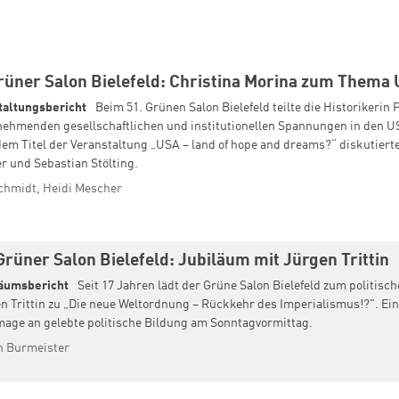
Grüner Salon Bielefeld: Christina Morina zum Thema
taltungsbericht
Beim 51. Grünen Salon Bielefeld teilte die Historikerin 
nehmenden gesellschaftlichen und institutionellen Spannungen in den U
em Titel der Veranstaltung „USA – land of hope and dreams?“ diskutierte
r und Sebastian Stölting.
chmidt, Heidi Mescher
Grüner Salon Bielefeld: Jubiläum mit Jürgen Trittin
äumsbericht
Seit 17 Jahren lädt der Grüne Salon Bielefeld zum politis
n Trittin zu „Die neue Weltordnung – Rückkehr des Imperialismus!?". Ein
ge an gelebte politische Bildung am Sonntagvormittag.
h Burmeister