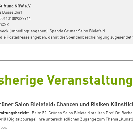
Stiftung NRW e.V.
e Düsseldorf
501101009327964
DXXX
eck (unbedingt angeben): Spende Grüner Salon Bielefeld
h die Postadresse angeben, damit die Spendenbescheinigung zugesendet
sherige Veranstaltun
rüner Salon Bielefeld: Chancen und Risiken Künstlic
taltungsbericht
Beim 52. Grünen Salon Bielefeld stellten Prof. Dr. Barb
rill (Digitalcourage) ihre unterschiedlichen Zugänge zum Thema „Künstlic
Rees