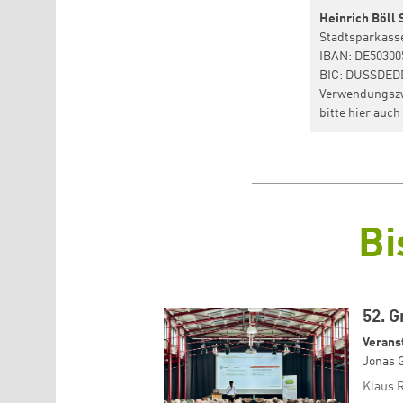
Heinrich Böll 
Stadtsparkass
IBAN: DE50300
BIC: DUSSDED
Verwendungszw
bitte hier auc
Bi
52. G
Verans
Jonas G
Klaus 