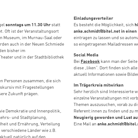
Einladungsverteiler
gel
sonntags um 11.30 Uhr
statt
Es besteht die Möglichkeit, sich
h
. Oft ist der Veranstaltungsort
anke.schmidt@bitel.net in einen
hen Museum, im Murnau-Saal oder
eintragen zu lassen und so autom
urden auch in der Neuen Schmiede
so eingetragenen Mailadressen w
den bisher im
Social Media
eater und in der Stadtbibliothek
Bei
Facebook
kann man der Seite 
diese „liken“. Dort finden sich al
aktuell Informationen sowie Bilde
rten Personen zusammen, die sich
Im Trägerkreis mitwirken
diskursiv mit Fragestellungen
Sehr herzlich sind Interessierte 
sere Zukunft prägen.
einzelne Veranstaltungen mit vor
Themen auszusuchen, vorab zu di
 wie Demokratie und Innenpolitik,
Referent:innen zu finden und zu 
ehrs- und Stadtplanung,
Neugierig geworden und Lust auf
heit und Ernährung, Verteilung
Eine Mail an
anke.schmidt@bitel
n verschiedene Länder wie z.B.
ktuell natürlich auf den