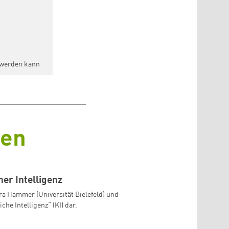
 werden kann
gen
her Intelligenz
ara Hammer (Universität Bielefeld) und
he Intelligenz“ (KI) dar.